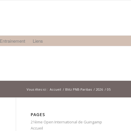
Entrainement
Liens
Vous êtes ici :
Accueil
/
Blitz PNB-Paribas
/
2026
/
05
PAGES
21ème Open International de Guingamp
Accueil