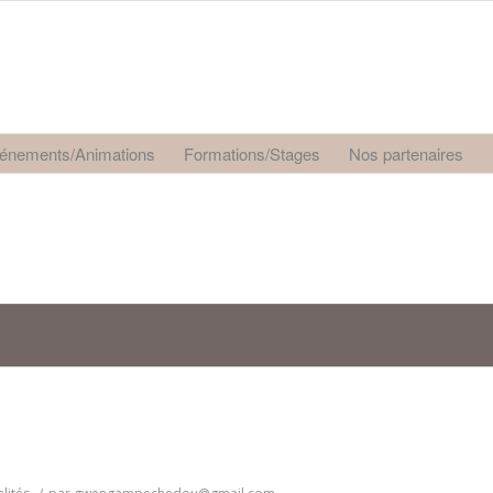
énements/Animations
Formations/Stages
Nos partenaires