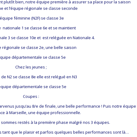
t plutôt bien, notre équipe première à assurer sa place pour la saison
e et l’équipe régionale se classe seconde
’équipe féminine (N2F) se classe 3e
e nationale 1 se classe 6e et se maintient
nale 3 se classe 10e et est reléguée en Nationale 4.
e régionale se classe 2e, une belle saison
équipe départementale se classe 5e
Chez les jeunes ;
 de N2 se classe 8e elle est relégué en N3
équipe départementale se classe 5e
Coupes :
rvenus jusqu’au 8/e de finale, une belle performance ! Puis notre équipe
face à Marseille, une équipe professionnelle.
 sommes restés à la première phase malgré nos 3 équipes.
s tant que le plaisir et parfois quelques belles performances sont là…