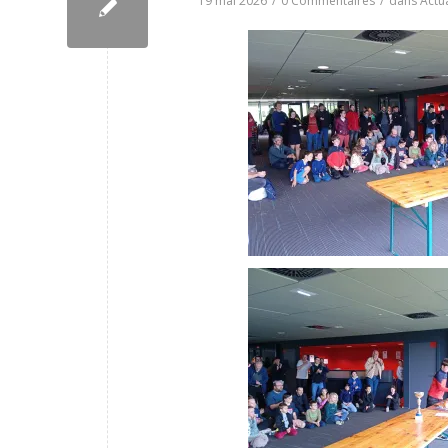
19 mai 2026
/
0 Commentaires
/
dans
Actua