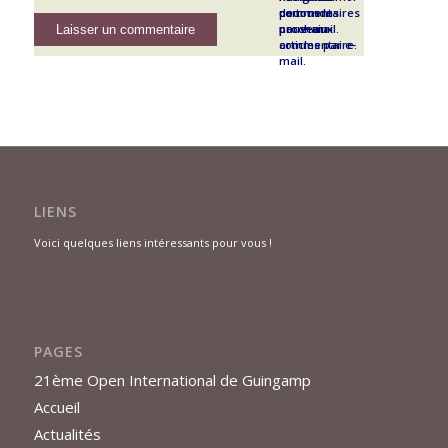
pour mon
commentaires
de tous les
prochain
par e-mail.
nouveaux
commentaire.
articles par e-
mail.
LIENS
Voici quelques liens intéressants pour vous !
PAGES
21ème Open International de Guingamp
Accueil
Actualités