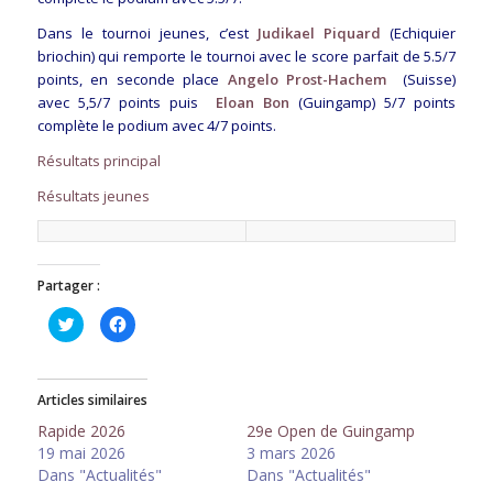
Dans le tournoi jeunes, c’est
Judikael Piquard
(Echiquier
briochin) qui remporte le tournoi avec le score parfait de 5.5/7
points, en seconde place
Angelo Prost-Hachem
(Suisse)
avec 5,5/7 points puis
Eloan Bon
(Guingamp) 5/7 points
complète le podium avec 4/7 points.
Résultats principal
Résultats jeunes
Partager :
Cliquez
Cliquez
pour
pour
partager
partager
sur
sur
Twitter(ouvre
Facebook(ouvre
dans
dans
Articles similaires
une
une
nouvelle
nouvelle
fenêtre)
fenêtre)
Rapide 2026
29e Open de Guingamp
19 mai 2026
3 mars 2026
Dans "Actualités"
Dans "Actualités"