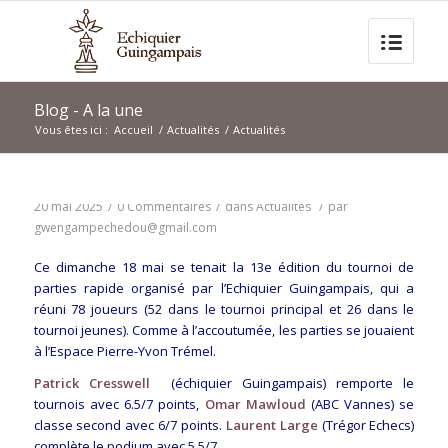
Blog - A la une
Vous êtes ici :
Accueil
/
Actualités
/
Actualités
20 mai 2025
/
0 Commentaires
/
dans
Actualités
/
par
gwengampechedou@gmail.com
Ce dimanche 18 mai se tenait la 13e édition du tournoi de
parties rapide organisé par l’Echiquier Guingampais, qui a
réuni 78 joueurs (52 dans le tournoi principal et 26 dans le
tournoi jeunes). Comme à l’accoutumée, les parties se jouaient
à l’Espace Pierre-Yvon Trémel.
Patrick Cresswell
(échiquier Guingampais) remporte le
tournois avec 6.5/7 points,
Omar Mawloud
(ABC Vannes) se
classe second avec 6/7 points.
Laurent Large
(Trégor Echecs)
complète le podium avec 5.5/7.