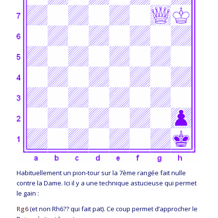
Habituellement un pion-tour sur la 7ème rangée fait nulle
contre la Dame. Ici il y a une technique astucieuse qui permet
le gain :
Rg6
(et non Rh6?? qui fait pat). Ce coup permet d’approcher le