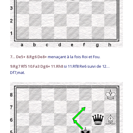
7… De5+ 8.Rg6 De8+
menaçant à la fois Roi et Fou.
9.Rg7 Rf5 10.Fa3 Dg6+ 11.Rh8
si 11.Rf8 Re6 suivi de 12…
Df7,mat.