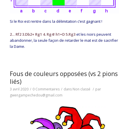
Si le Roi est rentre dans la délimitation c’est gagnant !
2… Rf2 3.Db2+ Rg1 4. Rg4! h1=D 5.Rg3
et les noirs peuvent
abandonner, la seule façon de retarder le mat est de sacrifier
la Dame.
Fous de couleurs opposées (vs 2 pions
liés)
3 avril 2020
/
0 Commentaires
/
dans
Non classé
/
par
gwengampechedou@gmail.com