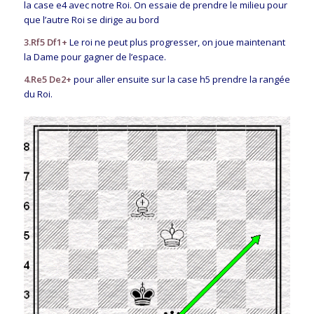
la case e4 avec notre Roi. On essaie de prendre le milieu pour
que l’autre Roi se dirige au bord
3.Rf5 Df1+
Le roi ne peut plus progresser, on joue maintenant
la Dame pour gagner de l’espace.
4.Re5 De2+
pour aller ensuite sur la case h5 prendre la rangée
du Roi.