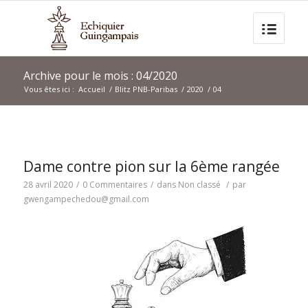
Archive pour le mois : 04/2020
Vous êtes ici :
Accueil
/
Blitz PNB-Paribas
/
2020
/
04
Dame contre pion sur la 6ème rangée
28 avril 2020
/
0 Commentaires
/
dans
Non classé
/
par
gwengampechedou@gmail.com