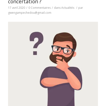
concertation ?
17 avril 2020
/
0 Commentaires
/
dans
Actualités
/
par
gwengampechedou@gmail.com