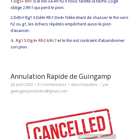
1.Dg5+ Rh1
si le Roi va en h2 il nous facilite la tâche 2.Dg4
oblige 2.Rh1 qui perd le pion.
2.Dd5+! Rg1 3.Dd4+ Rh1 De4+ l’idée étant de chasser le Roi vers
h2 ou g1, les échecs répétés empêchent aussi le pion
d’avancer.
4…Rg1 5.Dg4+ Rh2 6.Rc7
et le Roi est contraint d’abandonner
son pion.
Annulation Rapide de Guingamp
28 avril 2020
/
0 Commentaires
/
dans
Actualités
/
par
gwengampechedou@gmail.com