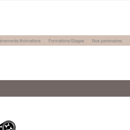
énements/Animations
Formations/Stages
Nos partenaires