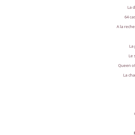
La 
64 ca
A la rech
La 
Le 
Queen of 
La ch