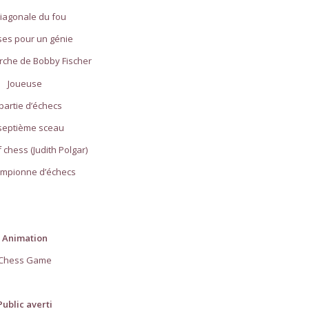
diagonale du fou
ses pour un génie
erche de Bobby Fischer
Joueuse
partie d’échecs
septième sceau
chess (Judith Polgar)
ampionne d’échecs
Animation
Chess Game
Public averti