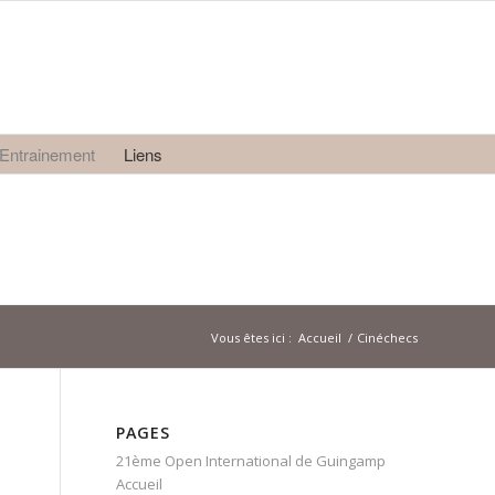
Entrainement
Liens
Vous êtes ici :
Accueil
/
Cinéchecs
PAGES
21ème Open International de Guingamp
Accueil