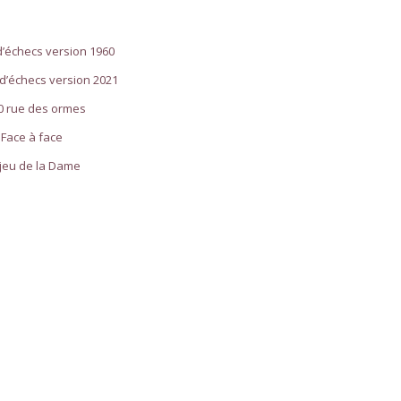
d’échecs version 1960
 d’échecs version 2021
0 rue des ormes
Face à face
 jeu
de la Dame