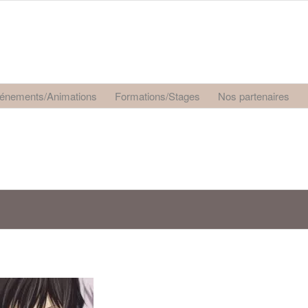
énements/Animations
Formations/Stages
Nos partenaires