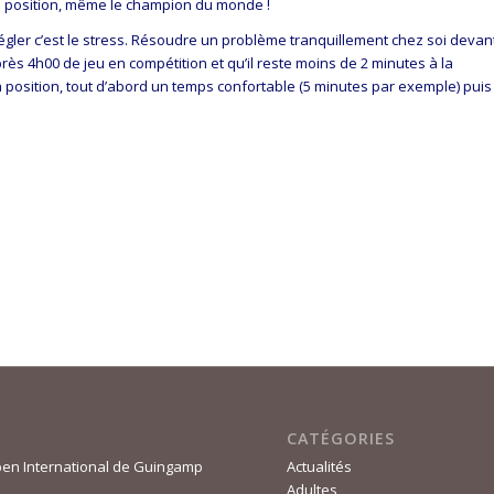
tte position, même le champion du monde !
régler c’est le stress. Résoudre un problème tranquillement chez soi devan
rès 4h00 de jeu en compétition et qu’il reste moins de 2 minutes à la
 position, tout d’abord un temps confortable (5 minutes par exemple) puis
CATÉGORIES
en International de Guingamp
Actualités
Adultes