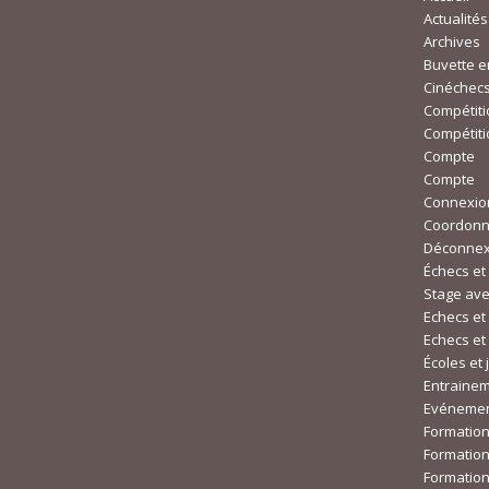
Actualités
Archives
Buvette e
Cinéchec
Compétiti
Compétiti
Compte
Compte
Connexio
Coordonn
Déconnex
Échecs et
Stage ave
Echecs et
Echecs et
Écoles et
Entraine
Evénemen
Formation
Formation 
Formatio