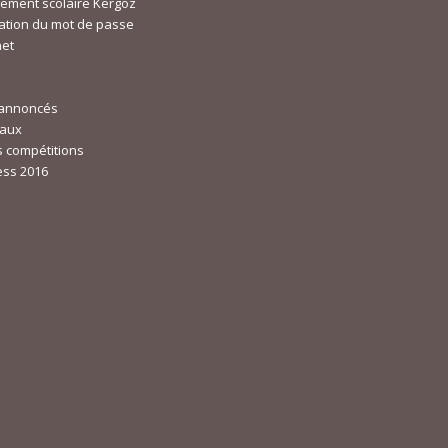
ement scolaire Kergoz
isation du mot de passe
net
 annoncés
eaux
s compétitions
ess 2016