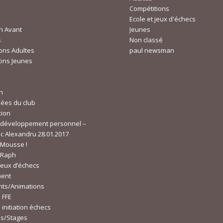
Compétitions
Ecole et jeux d'échecs
n Avant
Jeunes
s
Non classé
ons Adultes
paul newsman
ons Jeunes
n
ées du club
ion
 développement personnel –
c Alexandru 28.01.2017
 Mousse !
 Raph
 jeux d’échecs
ment
ts/Animations
 FFE
initiation échecs
ns/Stages