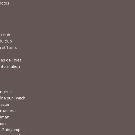
hotos
u club
du club
n et Tarifs
es de Thiès !
information
naires
îne sur Twitch
acter
rnational
wsman
ion
e Guingamp