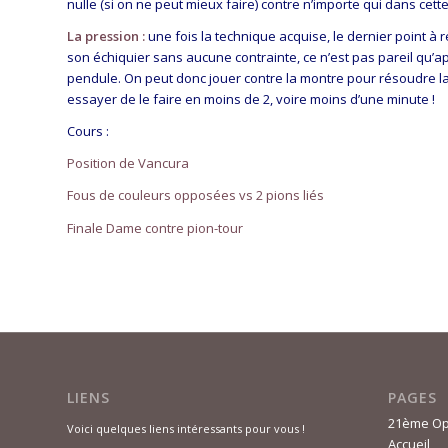
nulle (si on ne peut mieux faire) contre n’importe qui dans ce
La pression :
une fois la technique acquise, le dernier point à 
son échiquier sans aucune contrainte, ce n’est pas pareil qu’ap
pendule. On peut donc jouer contre la montre pour résoudre la
essayer de le faire en moins de 2, voire moins d’une minute !
Cours :
Position de Vancura
Fous de couleurs opposées vs 2 pions liés
Finale Dame contre pion-tour
LIENS
PAGES
21ème Op
Voici quelques liens intéressants pour vous !
Accueil