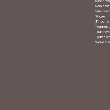
Rassembl
Réinitial
Site Inter
Stages
S’inscrire
Tournois
Tous niv
Toutes le
World Ch