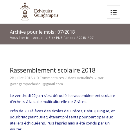
Archive pour le mois : 07/2018
Vous êtes ici :
Accueil
/
Blitz PNB-Paribas
/
2018
/
07
Rassemblement scolaire 2018
28 juillet 2018
/
0 Commentaires
/
dans
Actualités
/
par
gwengampechedou@gmail.com
Le vendredi 22 juin s’est déroulé le rassemblement scolaire
d’échecs à la salle multiculturelle de Grâces.
Près de 200 élèves des écoles de Grâces, Pabu (Bilingue) et
Bourbriac (saint Briac) étaient présents pour participer aux
ateliers échiquéens. Puis l’après midi a été conclu par un
goûter.