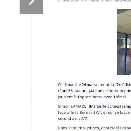
31 mai 2024
/
0 Commentaires
/
dans
Actua
Ce dimanche 26 mai se tenait la 12e éditi
réuni 56 joueurs (44 dans le tournoi pri
jouaient à l’Espace Pierre-Yvon Trémel.
Simon LAMAZE
(Marseille Échecs) remp
face à
Inès Bernard
(Vitré) qui se lasse
second avec 6/7.
Dans le tournoi jeunes, c’est
Nael Bern