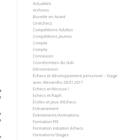
Actualités
Archives
Buvette en Avant
Cinéchecs
Compétitions Adultes
Compétitions Jeunes
Compte
Compte
Connexion
Coordonnées du club
Déconnexion
Échecs et développement personnel – Stage
avec Alexandru 28.01.2017
Echecs et Mousse !
a
Echecs et Raph
e
Écoles et jeux d’échecs
Entrainement
e
Evénements/Animations
e
Formation FFE
Formation initiation échecs
Formations/Stages
n