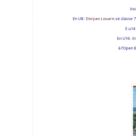
Voi
En U8 :
Doryan Louarn
se classe 7
E u14 
En U16 :
E
à l’Open B