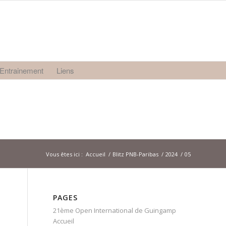
Entrainement
Liens
Vous êtes ici :
Accueil
/
Blitz PNB-Paribas
/
2024
/
05
PAGES
21ème Open International de Guingamp
Accueil