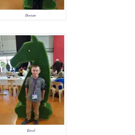
Doryan
Envel