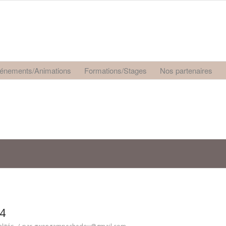
énements/Animations
Formations/Stages
Nos partenaires
4