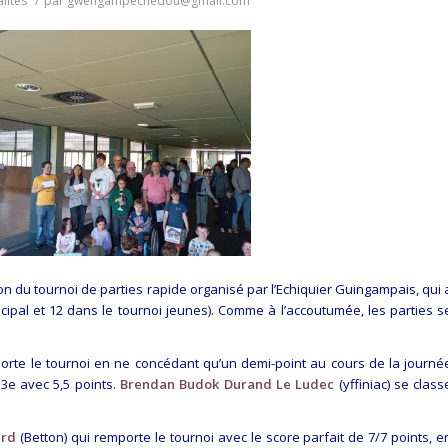
lités
/
par
gwengampechedou@gmail.com
on du tournoi de parties rapide organisé par l’Echiquier Guingampais, qui 
ncipal et 12 dans le tournoi jeunes). Comme à l’accoutumée, les parties s
orte le tournoi en ne concédant qu’un demi-point au cours de la journé
 3e avec 5,5 points.
Brendan Budok Durand Le Ludec
(yffiniac) se class
ard
(Betton) qui remporte le tournoi avec le score parfait de 7/7 points, e