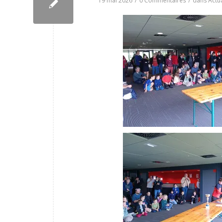
19 mai 2026
/
0 Commentaires
/
dans
Actua