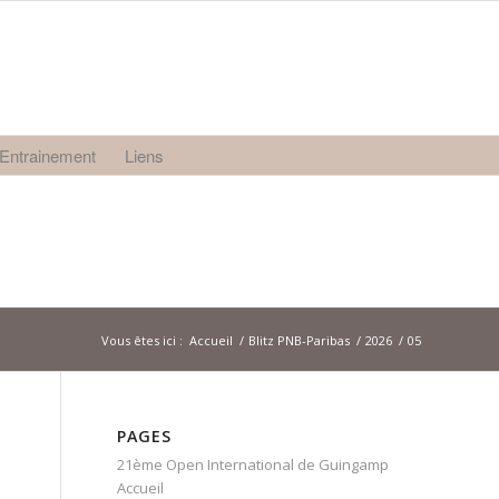
Entrainement
Liens
Vous êtes ici :
Accueil
/
Blitz PNB-Paribas
/
2026
/
05
PAGES
21ème Open International de Guingamp
Accueil