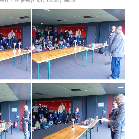
lités
/
par
gwengampechedou@gmail.com