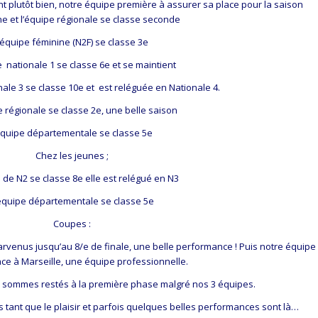
t plutôt bien, notre équipe première à assurer sa place pour la saison
e et l’équipe régionale se classe seconde
’équipe féminine (N2F) se classe 3e
e nationale 1 se classe 6e et se maintient
nale 3 se classe 10e et est reléguée en Nationale 4.
e régionale se classe 2e, une belle saison
équipe départementale se classe 5e
Chez les jeunes ;
 de N2 se classe 8e elle est relégué en N3
équipe départementale se classe 5e
Coupes :
rvenus jusqu’au 8/e de finale, une belle performance ! Puis notre équipe
face à Marseille, une équipe professionnelle.
 sommes restés à la première phase malgré nos 3 équipes.
s tant que le plaisir et parfois quelques belles performances sont là…