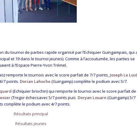
on du tournoi de parties rapide organisé par l’Echiquier Guingampais, qui 
ncipal et 19 dans le tournoi jeunes). Comme à l’accoutumée, les parties se
uaient à l’Espace Pierre-Yvon Trémel.
) remporte le tournois avec le score parfait de 7/7 points,
Joseph Le Lui
6/7 points.
Dorian Lahoche
(Guingamp) complète le podium avec 5/7.
iquard
(Echiquier briochin) qui remporte le tournoi avec le score parfait de
aesser
(Tregor échecsavec 5/7 points puis
Doryan Louarn
(Guingamp) 5/7
ts complète le podium avec 4/7 points.
Résultats principal
Résultats jeunes