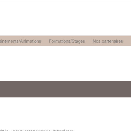
énements/Animations
Formations/Stages
Nos partenaires