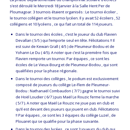
s’est déroulé le Mercredi 18 Janvier à la Salle Hent Per de
Ploumagoar. 3 tournois étaient organisés : Le tournoi écolier ,
le tournoi collégien et le tournoi lycéen. Il y avait 52 écoliers , 52
collégiens et 10 lycéens , ce qui fait un total de 114 joueurs.
Dans le tournoi des écoles , c’est le joueur du club Flavien
Devallan ( 5/5 ) qui l’emporte seul en tête. Félicitations !! Il
est suivi de Kewan Grall ( 4/5 ) de Pleumeur-Bodou et de
Yohann Le Du ( 4/5). A noter que c’est la première fois que
Flavien remporte un tournoi. Par équipes , ce sont les
écoles de Le Vieux-Bourg et de Pleumeur-Bodou , qui sont
qualifiées pour la phase régionale.
Dans le tournoi des collèges , le podium est exclusivement
composé de joueurs du collège Le-Flem de Pleumeur-
Bodou : Nathanaël Combaudon ( 7/7 ) gagne le tournoi suivi
de Hoël Loudier ( 6/7 ) puis Maël Le Rouzic ferme la marche
( 5/7 ). A noter que Maël Le Rouzic ne joue pas en club et
qu’il est devant des joueurs qui jouent en club. Félicitations
!! Par équipes , ce sont les 3 équipes du collège Luzel , de
Plouaret qui se qualifie pour la phase suivante.
Dans le tournoi des lycées , ce sont 3 joueurs du club qui