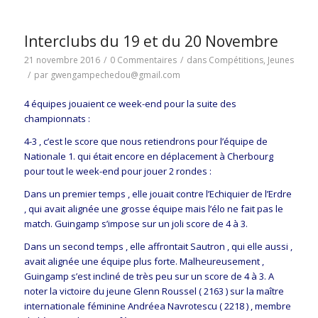
Interclubs du 19 et du 20 Novembre
21 novembre 2016
/
0 Commentaires
/
dans
Compétitions
,
Jeunes
/
par
gwengampechedou@gmail.com
4 équipes jouaient ce week-end pour la suite des
championnats :
4-3 , c’est le score que nous retiendrons pour l’équipe de
Nationale 1. qui était encore en déplacement à Cherbourg
pour tout le week-end pour jouer 2 rondes :
Dans un premier temps , elle jouait contre l’Echiquier de l’Erdre
, qui avait alignée une grosse équipe mais l’élo ne fait pas le
match. Guingamp s’impose sur un joli score de 4 à 3.
Dans un second temps , elle affrontait Sautron , qui elle aussi ,
avait alignée une équipe plus forte. Malheureusement ,
Guingamp s’est incliné de très peu sur un score de 4 à 3. A
noter la victoire du jeune Glenn Roussel ( 2163 ) sur la maître
internationale féminine Andréea Navrotescu ( 2218 ) , membre