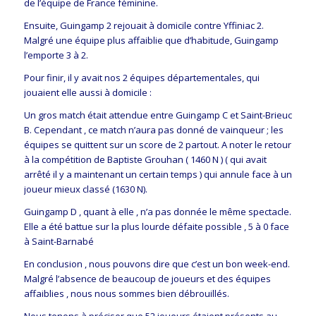
de l’équipe de France féminine.
Ensuite, Guingamp 2 rejouait à domicile contre Yffiniac 2.
Malgré une équipe plus affaiblie que d’habitude, Guingamp
l’emporte 3 à 2.
Pour finir, il y avait nos 2 équipes départementales, qui
jouaient elle aussi à domicile :
Un gros match était attendue entre Guingamp C et Saint-Brieuc
B. Cependant , ce match n’aura pas donné de vainqueur ; les
équipes se quittent sur un score de 2 partout. A noter le retour
à la compétition de Baptiste Grouhan ( 1460 N ) ( qui avait
arrêté il y a maintenant un certain temps ) qui annule face à un
joueur mieux classé (1630 N).
Guingamp D , quant à elle , n’a pas donnée le même spectacle.
Elle a été battue sur la plus lourde défaite possible , 5 à 0 face
à Saint-Barnabé
En conclusion , nous pouvons dire que c’est un bon week-end.
Malgré l’absence de beaucoup de joueurs et des équipes
affaiblies , nous nous sommes bien débrouillés.
Nous tenons à préciser que 52 joueurs étaient présents au