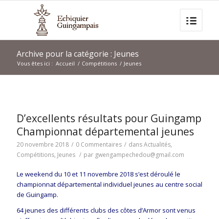
Archive pour la catégorie : Jeunes
Vous êtes ici :
Accueil
/
Compétitions
/
Jeunes
D’excellents résultats pour Guingamp
Championnat départemental jeunes
20 novembre 2018
/
0 Commentaires
/
dans
Actualités
,
Compétitions
,
Jeunes
/
par
gwengampechedou@gmail.com
Le weekend du 10 et 11 novembre 2018 s’est déroulé le
championnat départemental individuel jeunes au centre social
de Guingamp.
64 jeunes des différents clubs des côtes d’Armor sont venus