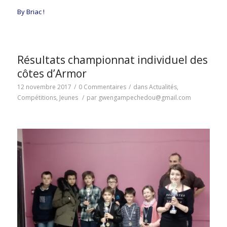
By Briac !
Résultats championnat individuel des
côtes d’Armor
12 novembre 2017
/
0 Commentaires
/
dans
Actualités
,
Compétitions
,
Jeunes
/
par
gwengampechedou@gmail.com