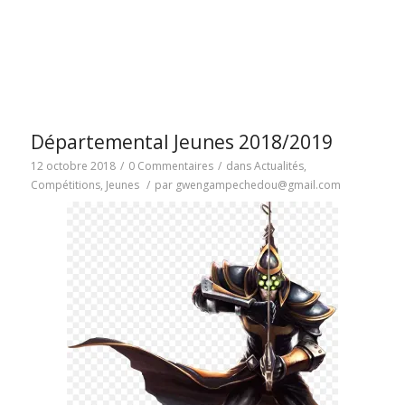
Départemental Jeunes 2018/2019
12 octobre 2018
/
0 Commentaires
/
dans
Actualités
,
Compétitions
,
Jeunes
/
par
gwengampechedou@gmail.com