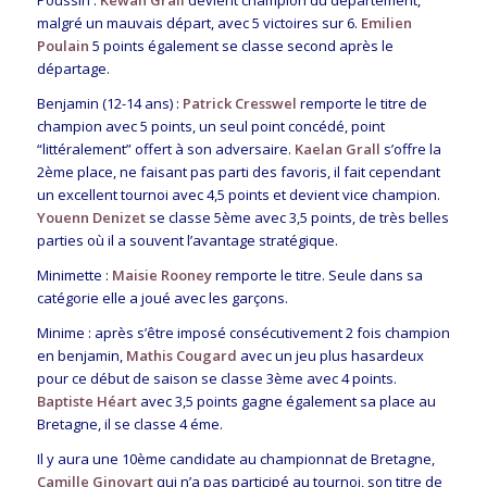
malgré un mauvais départ, avec 5 victoires sur 6.
Emilien
Poulain
5 points également se classe second après le
départage.
Benjamin (12-14 ans) :
Patrick Cresswel
remporte le titre de
champion avec 5 points, un seul point concédé, point
“littéralement” offert à son adversaire.
Kaelan Grall
s’offre la
2ème place, ne faisant pas parti des favoris, il fait cependant
un excellent tournoi avec 4,5 points et devient vice champion.
Youenn Denizet
se classe 5ème avec 3,5 points, de très belles
parties où il a souvent l’avantage stratégique.
Minimette :
Maisie Rooney
remporte le titre. Seule dans sa
catégorie elle a joué avec les garçons.
Minime : après s’être imposé consécutivement 2 fois champion
en benjamin,
Mathis Cougard
avec un jeu plus hasardeux
pour ce début de saison se classe 3ème avec 4 points.
Baptiste Héart
avec 3,5 points gagne également sa place au
Bretagne, il se classe 4 éme.
Il y aura une 10ème candidate au championnat de Bretagne,
Camille Ginovart
qui n’a pas participé au tournoi, son titre de