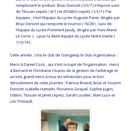
remplissent le podium. Briac Denizet ( 6.5/7 ) s’impose suivi
de Titouan Lepetz ( 6/7 ) et d’Odilon Lepetz ( 5.5/7 ). Par
équipes , c’est l’équipe du Lycée Auguste Pavie, dirigée par
Briac Denizet qui remporte le tournoi ( 16/28 ) , suivi de
l’équipe du Lycée Pommerit Jaudy, dirigée par Yves-Marie
Le Corre (…) puis la demi-équipe du Lycée Notre-Dame (
11,5/14 ).
Cette année , c’est le club de Guingamp le club organisateur :
Merci à Daniel Cozic , qui s’est occupé de l’organisation , merci
à Bernard et Christiane Cloarec de la gestion de l’arbitrage et
un très grand merci à tous les bénévoles pour le bon
déroulement de cette journée : Patricia Briand, Briac et Youenn
Denizet, Isabelle Hamelin, Florianne Gicquel, Sophie Jugon,
Odilon, Titouan et Janet Lepetz, Sarah Loudier, Alain Luco et
Loïc Primault.