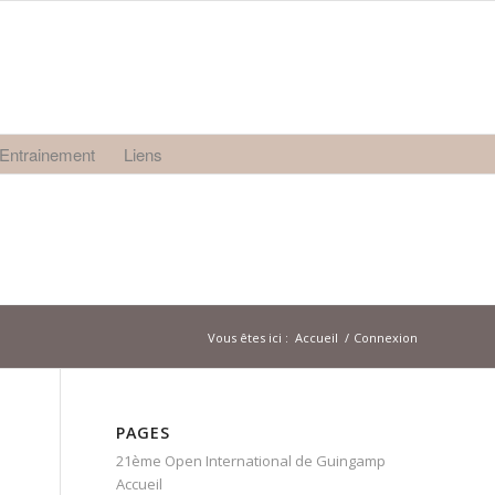
Entrainement
Liens
Vous êtes ici :
Accueil
/
Connexion
PAGES
21ème Open International de Guingamp
Accueil