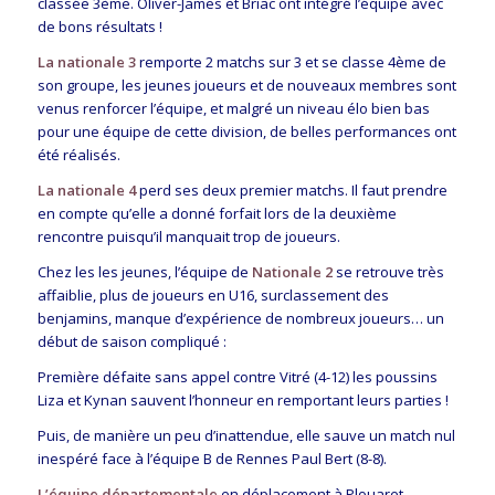
classée 3ème. Oliver-James et Briac ont intégré l’équipe avec
de bons résultats !
La nationale 3
remporte 2 matchs sur 3 et se classe 4ème de
son groupe, les jeunes joueurs et de nouveaux membres sont
venus renforcer l’équipe, et malgré un niveau élo bien bas
pour une équipe de cette division, de belles performances ont
été réalisés.
La nationale 4
perd ses deux premier matchs. Il faut prendre
en compte qu’elle a donné forfait lors de la deuxième
rencontre puisqu’il manquait trop de joueurs.
Chez les les jeunes, l’équipe de
Nationale 2
se retrouve très
affaiblie, plus de joueurs en U16, surclassement des
benjamins, manque d’expérience de nombreux joueurs… un
début de saison compliqué :
Première défaite sans appel contre Vitré (4-12) les poussins
Liza et Kynan sauvent l’honneur en remportant leurs parties !
Puis, de manière un peu d’inattendue, elle sauve un match nul
inespéré face à l’équipe B de Rennes Paul Bert (8-8).
L’équipe départementale
en déplacement à Plouaret