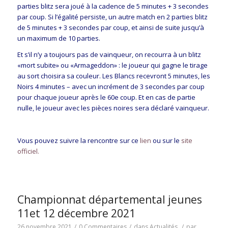
parties blitz sera joué à la cadence de 5 minutes + 3 secondes
par coup. Si l’égalité persiste, un autre match en 2 parties blitz
de 5 minutes + 3 secondes par coup, et ainsi de suite jusqu’à
un maximum de 10 parties.
Et s’il n’y a toujours pas de vainqueur, on recourra à un blitz
«mort subite» ou «Armageddon» : le joueur qui gagne le tirage
au sort choisira sa couleur. Les Blancs recevront 5 minutes, les
Noirs 4 minutes – avec un incrément de 3 secondes par coup
pour chaque joueur après le 60e coup. Et en cas de partie
nulle, le joueur avec les pièces noires sera déclaré vainqueur.
Vous pouvez suivre la rencontre sur ce
lien
ou sur le
site
officiel.
Championnat départemental jeunes
11et 12 décembre 2021
26 novembre 2021
/
0 Commentaires
/
dans
Actualités
/
par