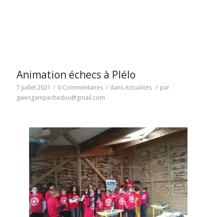
Animation échecs à Plélo
7 juillet 2021
/
0 Commentaires
/
dans
Actualités
/
par
gwengampechedou@gmail.com