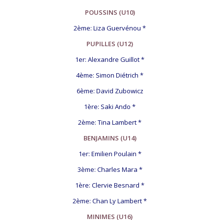
POUSSINS (U10)
2ème: Liza Guervénou *
PUPILLES (U12)
1er: Alexandre Guillot *
4ème: Simon Diétrich *
6ème: David Zubowicz
1ère: Saki Ando *
2ème: Tina Lambert *
BENJAMINS (U14)
1er: Emilien Poulain *
3ème: Charles Mara *
1ère: Clervie Besnard *
2ème: Chan Ly Lambert *
MINIMES (U16)