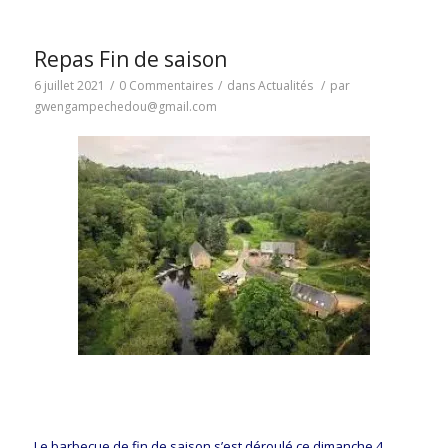
Repas Fin de saison
6 juillet 2021
/
0 Commentaires
/
dans
Actualités
/
par
gwengampechedou@gmail.com
Le barbecue de fin de saison s’est déroulé ce dimanche 4