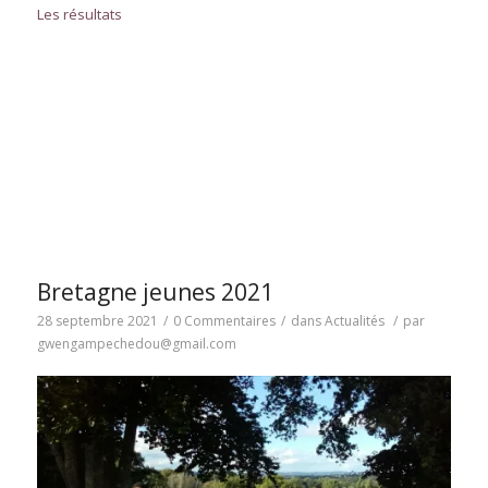
Les résultats
Bretagne jeunes 2021
28 septembre 2021
/
0 Commentaires
/
dans
Actualités
/
par
gwengampechedou@gmail.com