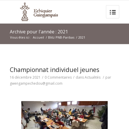
Archive pour l'année : 2021
Vous êtes ici :
Accueil
/
Blitz PNB-Paribas
/
2021
Championnat individuel jeunes
16 décembre 2021
/
0 Commentaires
/
dans
Actualités
/
par
gwengampechedou@gmail.com