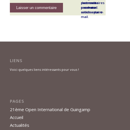
pour mon
commentaires
de tous les
prochain
par e-mail.
nouveaux
commentaire.
articles par e-
mail.
LIENS
Voici quelques liens intéressants pour vous !
PAGES
21ème Open International de Guingamp
Accueil
Actualités