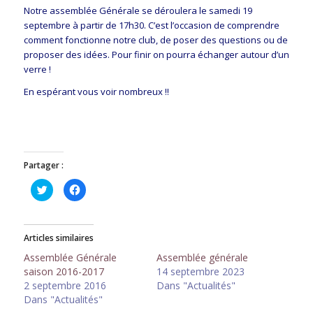
Notre assemblée Générale se déroulera le samedi 19
septembre à partir de 17h30. C’est l’occasion de comprendre
comment fonctionne notre club, de poser des questions ou de
proposer des idées. Pour finir on pourra échanger autour d’un
verre !
En espérant vous voir nombreux !!
Partager :
Cliquez
Cliquez
pour
pour
partager
partager
sur
sur
Twitter(ouvre
Facebook(ouvre
dans
dans
Articles similaires
une
une
nouvelle
nouvelle
fenêtre)
fenêtre)
Assemblée Générale
Assemblée générale
saison 2016-2017
14 septembre 2023
2 septembre 2016
Dans "Actualités"
Dans "Actualités"