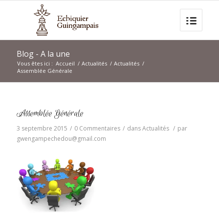
Blog - A la une
Vous êtes ici :
Accueil
/
Actualités
/
Actualités
/
Assemblée Générale
Assemblée Générale
3 septembre 2015
/
0 Commentaires
/
dans
Actualités
/
par
gwengampechedou@gmail.com