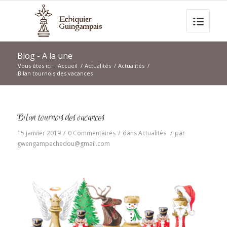
Blog - A la une
Vous êtes ici :
Accueil
/
Actualités
/
Actualités
/
Bilan tournois des vacances
Bilan tournois des vacances
15 janvier 2019
/
0 Commentaires
/
dans
Actualités
/
par
gwengampechedou@gmail.com