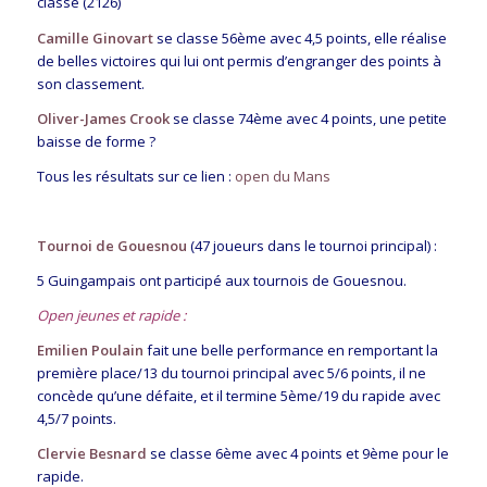
classé (2126)
Camille Ginovart
se classe 56ème avec 4,5 points, elle réalise
de belles victoires qui lui ont permis d’engranger des points à
son classement.
Oliver-James Crook
se classe 74ème avec 4 points, une petite
baisse de forme ?
Tous les résultats sur ce lien :
open du Mans
Tournoi de Gouesnou
(47 joueurs dans le tournoi principal) :
5 Guingampais ont participé aux tournois de Gouesnou.
Open jeunes et rapide :
Emilien Poulain
fait une belle performance en remportant la
première place/13 du tournoi principal avec 5/6 points, il ne
concède qu’une défaite, et il termine 5ème/19 du rapide avec
4,5/7 points.
Clervie Besnard
se classe 6ème avec 4 points et 9ème pour le
rapide.