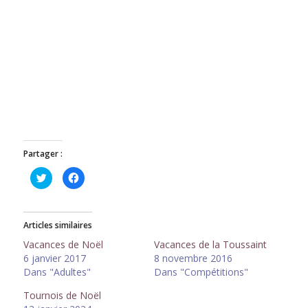
Partager :
Cliquez
Cliquez
pour
pour
partager
partager
sur
sur
Twitter(ouvre
Facebook(ouvre
dans
dans
Articles similaires
une
une
nouvelle
nouvelle
fenêtre)
fenêtre)
Vacances de Noël
Vacances de la Toussaint
6 janvier 2017
8 novembre 2016
Dans "Adultes"
Dans "Compétitions"
Tournois de Noël