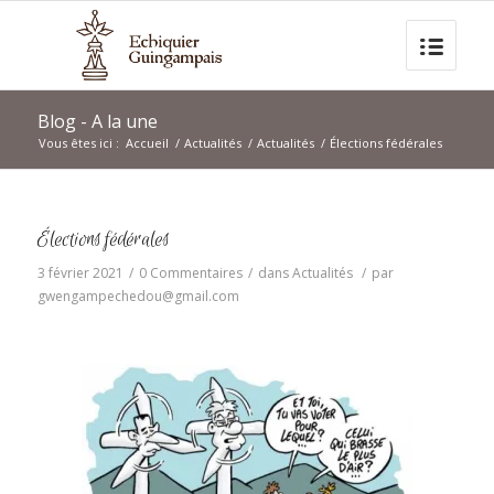
Blog - A la une
Vous êtes ici :
Accueil
/
Actualités
/
Actualités
/
Élections fédérales
Élections fédérales
3 février 2021
/
0 Commentaires
/
dans
Actualités
/
par
gwengampechedou@gmail.com