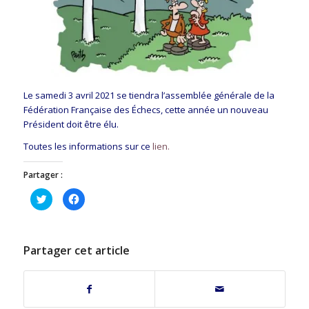
Le samedi 3 avril 2021 se tiendra l’assemblée générale de la
Fédération Française des Échecs, cette année un nouveau
Président doit être élu.
Toutes les informations sur ce
lien.
Partager :
Cliquez
Cliquez
pour
pour
partager
partager
sur
sur
Twitter(ouvre
Facebook(ouvre
dans
dans
une
une
Partager cet article
nouvelle
nouvelle
fenêtre)
fenêtre)