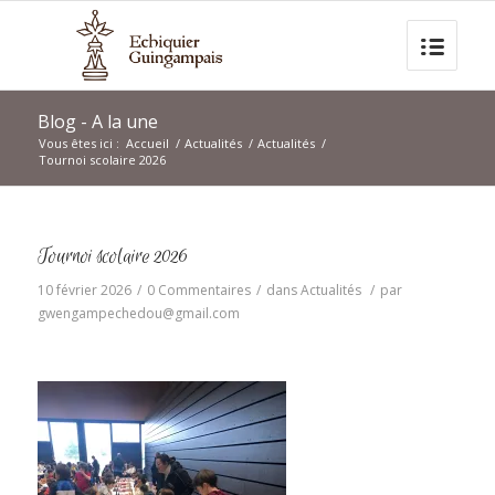
Blog - A la une
Vous êtes ici :
Accueil
/
Actualités
/
Actualités
/
Tournoi scolaire 2026
Tournoi scolaire 2026
10 février 2026
/
0 Commentaires
/
dans
Actualités
/
par
gwengampechedou@gmail.com