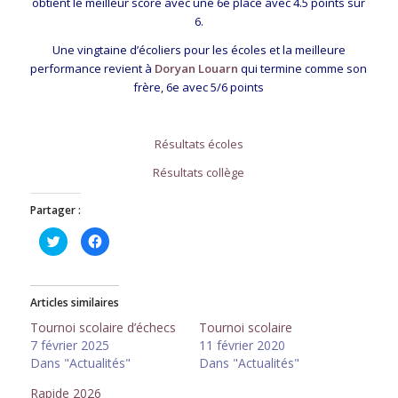
obtient le meilleur score avec une 6e place avec 4.5 points sur
6.
Une vingtaine d’écoliers pour les écoles et la meilleure
performance revient à
Doryan Louarn
qui termine comme son
frère, 6e avec 5/6 points
Résultats écoles
Résultats collège
Partager :
Cliquez
Cliquez
pour
pour
partager
partager
sur
sur
Twitter(ouvre
Facebook(ouvre
dans
dans
Articles similaires
une
une
nouvelle
nouvelle
fenêtre)
fenêtre)
Tournoi scolaire d’échecs
Tournoi scolaire
7 février 2025
11 février 2020
Dans "Actualités"
Dans "Actualités"
Rapide 2026