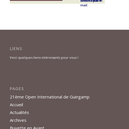
commentaire.
articles par e-
mail.
LIENS
Voici quelques liens intéressants pour vous !
PAGES
21ème Open International de Guingamp
Accueil
Actualités
Archives
Buvette en Avant