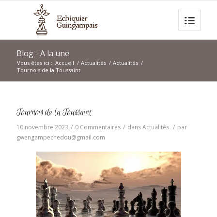
Blog - A la une
Vous êtes ici :
Accueil
/
Actualités
/
Actualités
/
Tournois de la Toussaint
Tournois de la Toussaint
10 novembre 2023
/
0 Commentaires
/
dans
Actualités
/
par
gwengampechedou@gmail.com