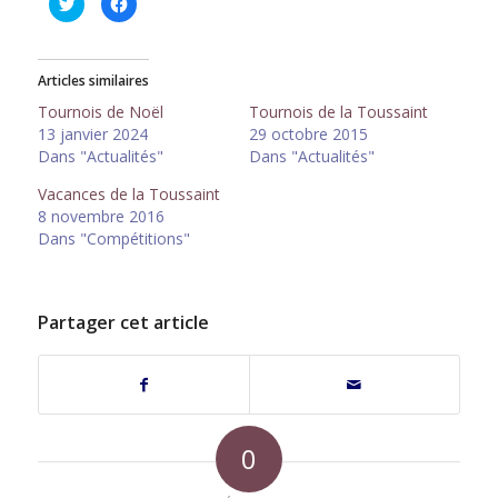
Cliquez
Cliquez
pour
pour
partager
partager
sur
sur
Twitter(ouvre
Facebook(ouvre
dans
dans
Articles similaires
une
une
nouvelle
nouvelle
fenêtre)
fenêtre)
Tournois de Noël
Tournois de la Toussaint
13 janvier 2024
29 octobre 2015
Dans "Actualités"
Dans "Actualités"
Vacances de la Toussaint
8 novembre 2016
Dans "Compétitions"
Partager cet article
0