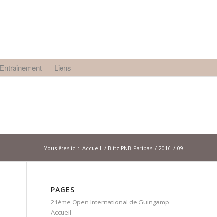
Entrainement
Liens
Vous êtes ici :
Accueil
/
Blitz PNB-Paribas
/
2016
/
09
PAGES
21ème Open International de Guingamp
Accueil