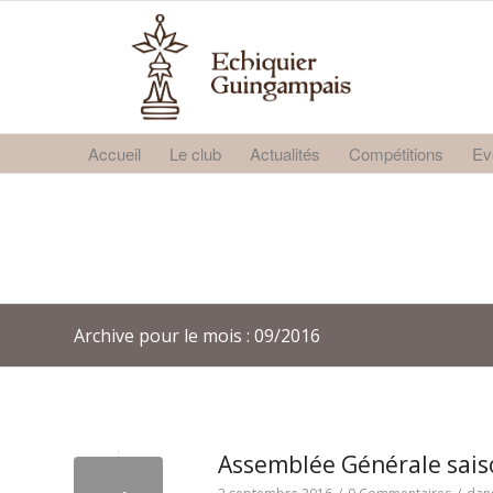
Accueil
Le club
Actualités
Compétitions
Ev
Archive pour le mois : 09/2016
Assemblée Générale sais