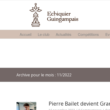
Accueil
Le club
Actualités
Compétitions
Ev
Archive pour le mois : 11/2022
Pierre Bailet devient Gr