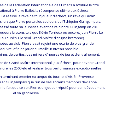
rès de la Fédération Internationale des Echecs a attribué le titre
ational à Pierre Bailet, la récompense ultime aux échecs.
il a réalisé le rêve de tout joueur d’échecs, un rêve qui avait
s lorsque Pierre portait les couleurs de l’Echiquier Guingampais.
it passé toute sa jeunesse avant de rejoindre Guingamp en 2010
 joueurs bretons tels que Kévin Terrieux ou encore, Jean-Pierre Le
 aujourd’hui le seul Grand-Maître d’origine bretonne).
ées au club, Pierre avait rejoint une écurie de plus grande
euvre, afin de jouer au meilleur niveau possible.
ines de parties, des milliers d’heures de jeu et d’entraînement,
me de Grand-Maître International (aux échecs, pour devenir Grand-
teindre les 2500 élo et réaliser trois performances exceptionnelles,
en terminant premier ex aequo du tournoi d’Aix-En-Provence.
hiquier Guingampais que l’un de ses anciens membres devienne
ar le fait que ce soit Pierre, un joueur réputé pour son dévouement
et sa gentillesse.