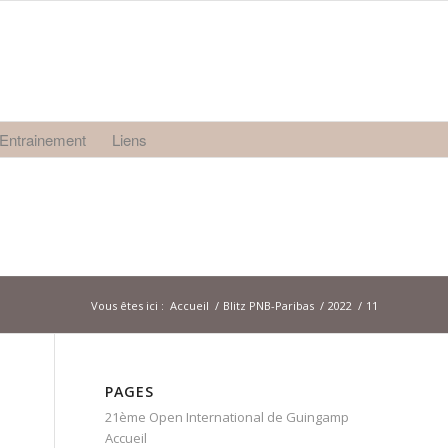
Entrainement
Liens
Vous êtes ici :
Accueil
/
Blitz PNB-Paribas
/
2022
/
11
PAGES
21ème Open International de Guingamp
Accueil