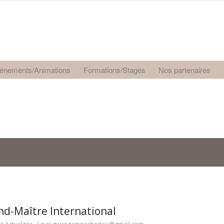
énements/Animations
Formations/Stages
Nos partenaires
and-Maître International