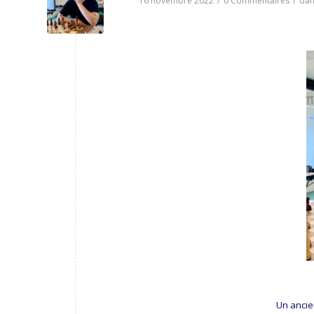
16 novembre 2022
/
0 Commentaires
/
da
Un ancie