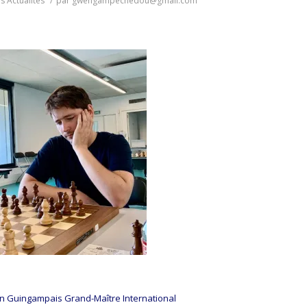
ns
Actualités
/
par
gwengampechedou@gmail.com
n Guingampais Grand-Maître International