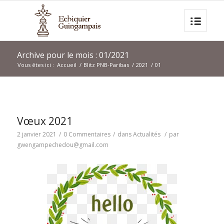
Archive pour le mois : 01/2021
Vous êtes ici :
Accueil
/
Blitz PNB-Paribas
/
2021
/
01
Vœux 2021
2 janvier 2021
/
0 Commentaires
/
dans
Actualités
/
par
gwengampechedou@gmail.com