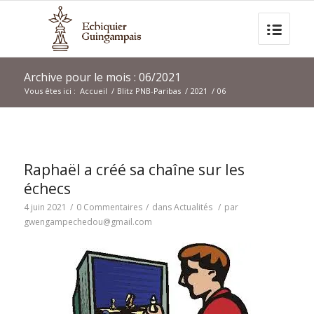
Archive pour le mois : 06/2021
Vous êtes ici :
Accueil
/
Blitz PNB-Paribas
/
2021
/
06
Raphaël a créé sa chaîne sur les
échecs
4 juin 2021
/
0 Commentaires
/
dans
Actualités
/
par
gwengampechedou@gmail.com