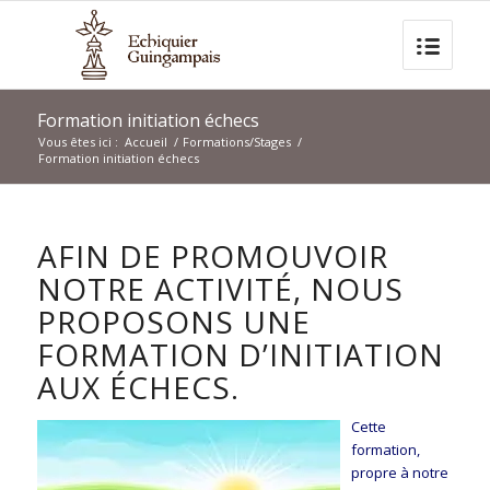
Formation initiation échecs
Vous êtes ici :
Accueil
/
Formations/Stages
/
Formation initiation échecs
AFIN DE PROMOUVOIR
NOTRE ACTIVITÉ, NOUS
PROPOSONS UNE
FORMATION D’INITIATION
AUX ÉCHECS.
Cette
formation,
propre à notre