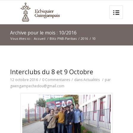
Archive pour le mois : 10/2016
Vous êtes ici :
Accueil
/
Blitz PNB-Paribas
/
2016
/
10
Interclubs du 8 et 9 Octobre
12 octobre 2016
/
0 Commentaires
/
dans
Actualités
/
par
gwengampechedou@gmail.com