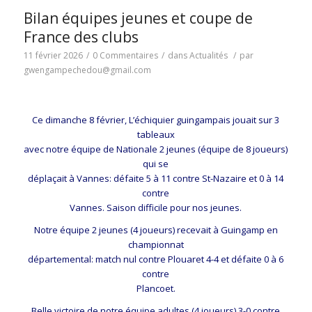
Bilan équipes jeunes et coupe de
France des clubs
11 février 2026
/
0 Commentaires
/
dans
Actualités
/
par
gwengampechedou@gmail.com
Ce dimanche 8 février, L’échiquier guingampais jouait sur 3
tableaux
avec notre équipe de Nationale 2 jeunes (équipe de 8 joueurs)
qui se
déplaçait à Vannes: défaite 5 à 11 contre St-Nazaire et 0 à 14
contre
Vannes. Saison difficile pour nos jeunes.
Notre équipe 2 jeunes (4 joueurs) recevait à Guingamp en
championnat
départemental: match nul contre Plouaret 4-4 et défaite 0 à 6
contre
Plancoet.
Belle victoire de notre équipe adultes (4 joueurs) 3-0 contre