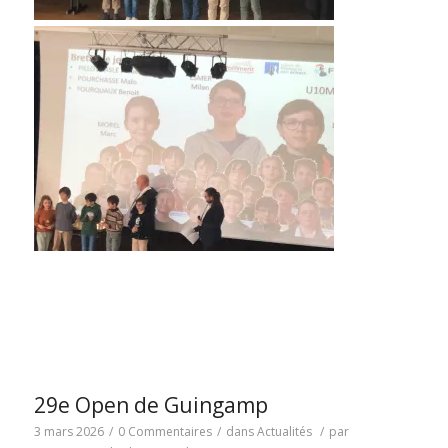
29e Open de Guingamp
3 mars 2026
/
0 Commentaires
/
dans
Actualités
/
par