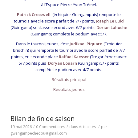
à l’Espace Pierre-Yvon Trémel.
Patrick Cresswell
(échiquier Guingampais) remporte le
tournois avec le score parfait de 7/7 points,
Joseph Le Luid
(Guingamp) se classe second avec 6/7 points.
Dorian Lahoche
(Guingamp) complète le podium avec 5/7.
Dans le tournoi jeunes, c’est
Judikael Piquard
(Echiquier
briochin) qui remporte le tournoi avec le score parfait de 7/7
points, en seconde place
Raffael Kaesser
(Tregor échecsavec
5/7 points puis
Doryan Louarn
(Guingamp) 5/7 points
complète le podium avec 4/7 points.
Résultats principal
Résultats jeunes
Bilan de fin de saison
19 mai 2026
/
0 Commentaires
/
dans
Actualités
/
par
gwengampechedou@gmail.com