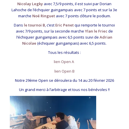
Nicolay Legky
avec 7,5/9 points, il est suivi par Dorian
Lahoche de l’échquier guingampais avec 7 points et sur la 3e
marche
Noé Ringuet
avec 7 points clôture le podium.
Dans
le tournoi B
, c’est
Eric Penet
qui remporte le tournoi
avec 7/9 points, sur la seconde marche
Ylan le Friec
de
l’échiquier guingampais avec 6,5 points suivi de
Adrian
Nicolae
(échiquier guingampais) avec 6,5 points.
Tous les résultats :
lien Open A
lien Open B
Notre 29ème Open se déroulera du 14 au 20 février 2026
Un grand merci à l’arbitrage et tous nos bénévoles !!