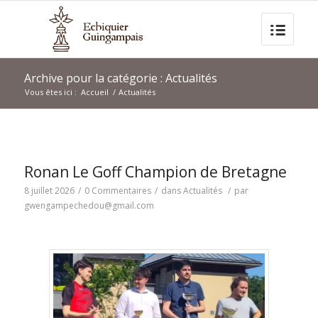
Archive pour la catégorie : Actualités
Vous êtes ici :
Accueil
/
Actualités
Ronan Le Goff Champion de Bretagne
8 juillet 2026
/
0 Commentaires
/
dans
Actualités
/
par
gwengampechedou@gmail.com