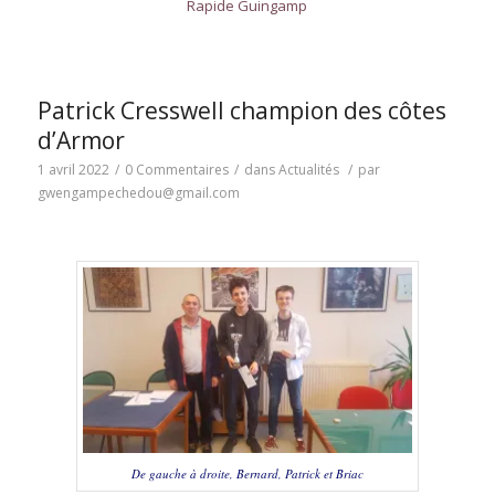
Rapide Guingamp
Patrick Cresswell champion des côtes
d’Armor
1 avril 2022
/
0 Commentaires
/
dans
Actualités
/
par
gwengampechedou@gmail.com
De gauche à droite, Bernard, Patrick et Briac