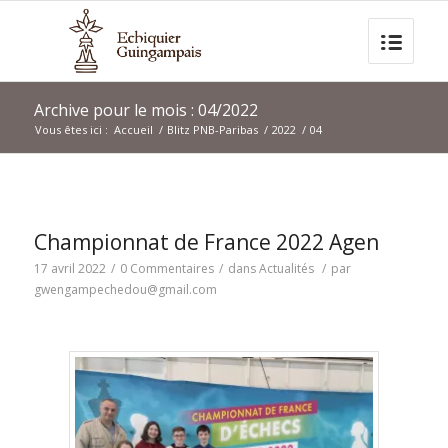
Archive pour le mois : 04/2022
Vous êtes ici :
Accueil
/
Blitz PNB-Paribas
/
2022
/
04
Championnat de France 2022 Agen
17 avril 2022
/
0 Commentaires
/
dans
Actualités
/
par
gwengampechedou@gmail.com