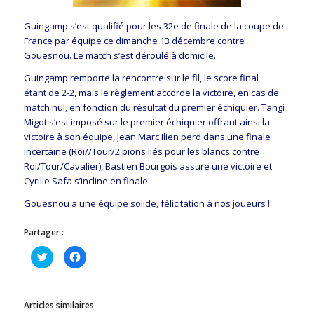
Guingamp s’est qualifié pour les 32e de finale de la coupe de
France par équipe ce dimanche 13 décembre contre
Gouesnou. Le match s’est déroulé à domicile.
Guingamp remporte la rencontre sur le fil, le score final
étant de 2-2, mais le règlement accorde la victoire, en cas de
match nul, en fonction du résultat du premier échiquier. Tangi
Migot s’est imposé sur le premier échiquier offrant ainsi la
victoire à son équipe, Jean Marc Ilien perd dans une finale
incertaine (Roi//Tour/2 pions liés pour les blancs contre
Roi/Tour/Cavalier), Bastien Bourgois assure une victoire et
Cyrille Safa s’incline en finale.
Gouesnou a une équipe solide, félicitation à nos joueurs !
Partager :
Cliquez
Cliquez
pour
pour
partager
partager
sur
sur
Twitter(ouvre
Facebook(ouvre
dans
dans
Articles similaires
une
une
nouvelle
nouvelle