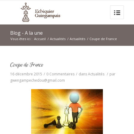
Blog - A la une
Vous êtes ici :
Accueil
/
Actualités
/
Actualités
/
Coupe de France
Coupe de France
16 décembre 2015
/
0 Commentaires
/
dans
Actualités
/
par
gwengampechedou@gmail.com