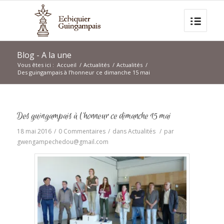
Blog - A la une
Vous êtes ici :
Accueil
/
Actualités
/
Actualités
/
Des guingampais à l’honneur ce dimanche 15 mai
Des guingampais à l’honneur ce dimanche 15 mai
18 mai 2016
/
0 Commentaires
/
dans
Actualités
/
par
gwengampechedou@gmail.com