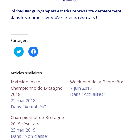
L’échiquier guingampais est très représenté dernièrement
dans les tournois avec d’excellents résultats !
Partager :
Cliquez
Cliquez
pour
pour
partager
partager
sur
sur
Twitter(ouvre
Facebook(ouvre
dans
dans
Articles similaires
une
une
nouvelle
nouvelle
fenêtre)
fenêtre)
Mathilde Josse,
Week-end de la Pentecôte
Championne de Bretagne
7 juin 2017
2018 !
Dans "Actualités"
22 mai 2018
Dans "Actualités"
Championnat de Bretagne
2019 résultats
23 mai 2019
Dans "Non classé"